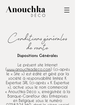
Conditions générales
de vente
Dispositions Générales
Le présent site Internet
(
www.anouchkadeco.com
) (ci-après
le « Site ») est édité et géré par la
société à responsabilité limitée K
Expertise SRL (ci-après « K Expertise
»), active sous le nom commercial
« Anouchka Déco », enregistrée à la
Banque-Carrefour des Entreprises
en Belgique sous le numéro
0758.524.360
, dont le siège social