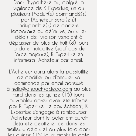
Dans l’hypothèse où, malgré la
vigilance de K Expertise, un ou
plusieurs Produit(s) commandé(s)
par l’Acheteur serai(en)t
indisponible(s) de manière
temporaire ou définitive, ou si les
délais de livraison venaient à
dépasser de plus de huit (8) jours
la date indicative (sauf cas de
force majeure), K Expertise en
informera l’Acheteur par email.
L’Acheteur aura alors la possibilité
de modifier ou d’annuler sa
commande par email adressé
à
hello@anouchkadeco.com
au plus
tard dans les quinze (15) jours
ouvrables après avoir été informé
par K Expertise. Le cas échéant, K
Expertise s’engage à rembourser
l’Acheteur dont le paiement aurait
déjà été débité et ce dans les
meilleurs délais et au plus tard dans
les quinze (15) jours après la date